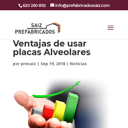
620 260 892
info@prefabricadossaiz.com
Ventajas de usar
placas Alveolares
por
presaiz
|
Sep 19, 2018
|
Noticias