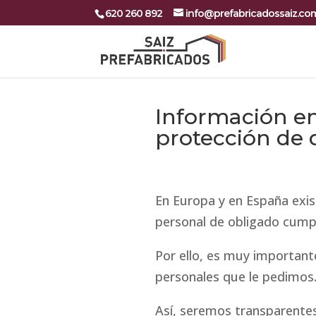
620 260 892
info@prefabricadossaiz.co
Información e
protección de 
En Europa y en España exi
personal de obligado cump
Por ello, es muy importan
personales que le pedimos
Así, seremos transparentes 